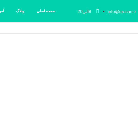
info@qrscan.ir
9الی20
صفحه اصلی
وبلاگ
آم