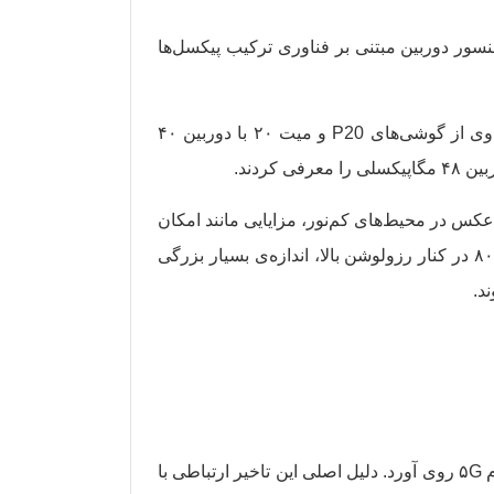
فاده از دوربین اصلی ۱۲ مگاپیکسلی برای مدل‌های مختلف، امسال مدل‌های پرو آیفون ۱۴ را با سنسور دوربین مبتنی بر فناوری ترکیب پیکسل‌ها
تا سال‌ها نوکیا ۸۰۸ با داشتن دوربین ۴۱ مگاپیکسلی، رکورددار بالاترین رزولوشن دوربین موبایل بود. در سال ۲۰۱۸ هواوی از گوشی‌های P20 و میت ۲۰ با دوربین ۴۰
 کنار بهبود کیفیت عکس در محیط‌های کم‌نور، مزایایی مانند امکان
ثبت عکس HDR بدون نیاز به ترکیب چندین عکس مختلف را ارائه می‌کرد. باید خاطرنشان کنیم سنسور دوربین نوکیا ۸۰۸ در کنار رزولوشن بالا، اندازه‌ی بسیار بزرگی
گوشی‌های سری آیفون ۱۱ در سال ۲۰۱۹ با مدل ۴G عرضه شدند و در نهایت اپل برای سری آیفون ۱۲ به استفاده از مودم ۵G روی آورد. دلیل اصلی این تاخیر ارتباطی با